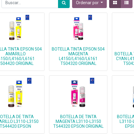
Ordenar por
LLA TINTA EPSON 504
BOTELLA TINTA EPSON 504
AMARILLO
MAGENTA
BOTELLA 
4150/L4160/L6161
L4150/L4160/L6161
CYAN L4
504420 ORIGINAL
T504320 ORIGINAL
T504
OTELLA DE TINTA
BOTELLA DE TINTA
BOTELLA
RILLO L3110-L3150
MAGENTA L3110-L3150
L3110-
T544420 EPSON
T544320 EPSON ORIGINAL
EPS