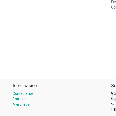
Env
Com
Información
So
S
Contáctenos
Ca
Entrega
Aviso legal