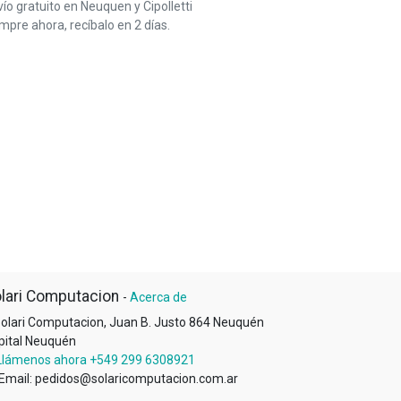
ío gratuito en Neuquen y Cipolletti
pre ahora, recíbalo en 2 días.
lari Computacion
-
Acerca de
olari Computacion, Juan B. Justo 864 Neuquén
pital Neuquén
Llámenos ahora +549 299 6308921
Email: pedidos@solaricomputacion.com.ar