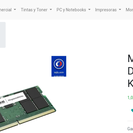
mercial
Tintas y Toner
PC y Notebooks
Impresoras
Mon
1,
Ga