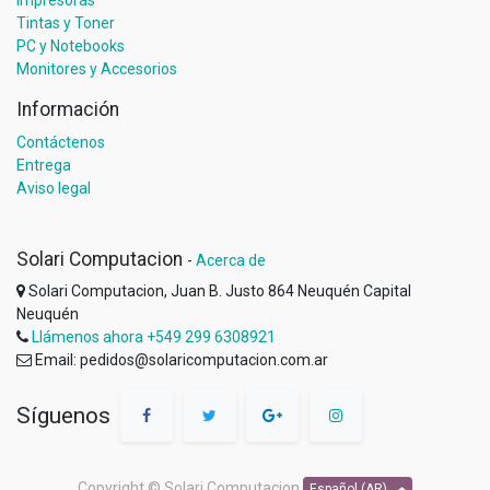
Tintas y Toner
PC y Notebooks
Monitores y Accesorios
Información
Contáctenos
Entrega
Aviso legal
Solari Computacion
-
Acerca de
Solari Computacion, Juan B. Justo 864 Neuquén Capital
Neuquén
Llámenos ahora +549 299 6308921
Email: pedidos@solaricomputacion.com.ar
Síguenos
Copyright ©
Solari Computacion
Español (AR)