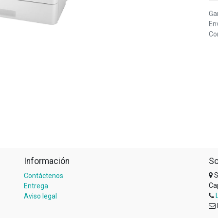
Ga
Env
Com
Información
So
S
Contáctenos
Ca
Entrega
Aviso legal