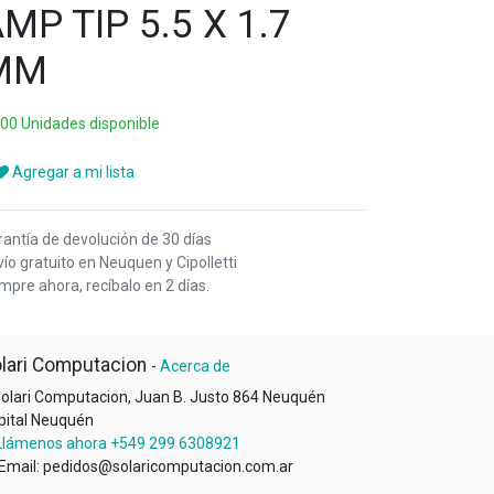
MP TIP 5.5 X 1.7
MM
000 Unidades disponible
Agregar a mi lista
rantía de devolución de 30 días
ío gratuito en Neuquen y Cipolletti
pre ahora, recíbalo en 2 días.
lari Computacion
-
Acerca de
olari Computacion, Juan B. Justo 864 Neuquén
pital Neuquén
Llámenos ahora +549 299 6308921
Email: pedidos@solaricomputacion.com.ar