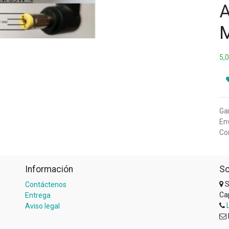
A
5,
Ga
Env
Com
Información
So
S
Contáctenos
Ca
Entrega
Aviso legal