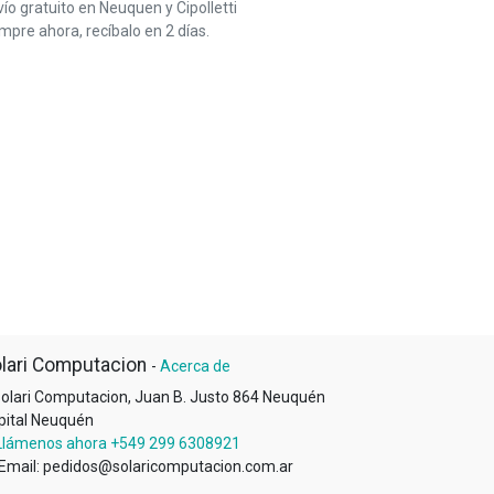
ío gratuito en Neuquen y Cipolletti
pre ahora, recíbalo en 2 días.
lari Computacion
-
Acerca de
olari Computacion, Juan B. Justo 864 Neuquén
pital Neuquén
Llámenos ahora +549 299 6308921
Email: pedidos@solaricomputacion.com.ar