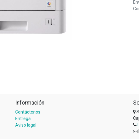
Env
Com
Información
So
S
Contáctenos
Ca
Entrega
Aviso legal