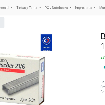
mercial
Tintas y Toner
PC y Notebooks
Impresoras
Mon
B
28
Ga
Env
Com